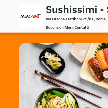
Passa
Sushissimi -
al
contenuto
Via Ottone Fattiboni 79/81, Roma
principale
Recensioni
Menu
Contatti