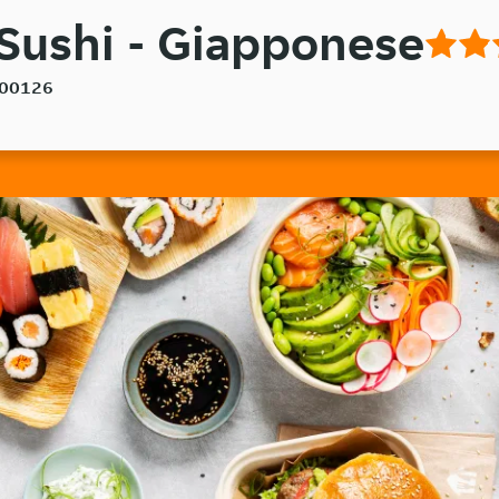
 Sushi - Giapponese
, 00126